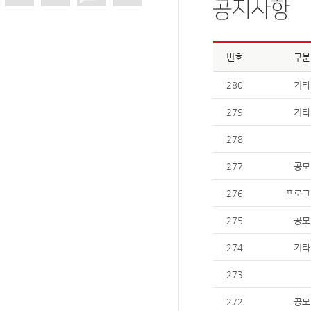
번호
구분
280
기타
279
기타
278
277
공모
276
프로그
275
공모
274
기타
273
272
공모