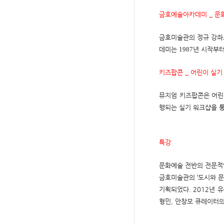
금호예술아카데미 _ 문
금호미술관의 정규 강좌
데미는
1987
년 시작부터
키즈팝콘 _ 어린이 실기
뮤지엄 키즈팝콘은 어린
행되는 실기 워크샵을 
특강
문화예술 전반의 전문적인
금호미술관의 ‘도시와 문
기획되었다. 2012년 
형민, 안창모 큐레이터