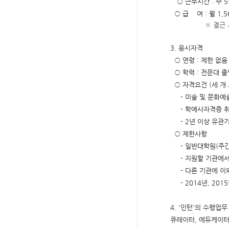
○
근무시간
:
주
5
○
급
여
:
월
1,5
※
결근 
3.
응시자격
○
연령
:
제한 없음
○
학력
:
전문대 졸
○
자격요건
(
세 개
-
미술 및 문화예
-
학예사자격증 취
- 2
년 이상 유관
○
제한사항
-
일반대학원
(
주
-
지원할 기관에서
-
다른 기관에 이
- 2014
년
, 2015
4. '
인턴
'
의 수행업무
큐레이터
,
에듀케이터