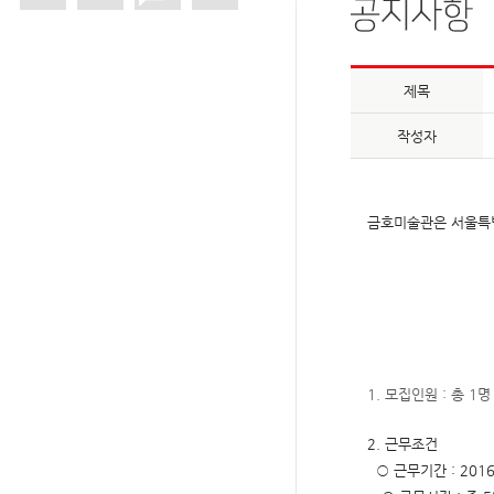
제목
작성자
금호미술관은 서울특
1.
모집인원
:
총
1
명
2.
근무조건
○
근무기간
: 201