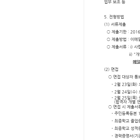
업무 보조 등
5.
전형방법
(1)
서류제출
○
제출기한
: 201
○
제출방법
:
이메
○
제출서류
: i)
사
ii
) "
개
메일
(2)
면접
○
면접 대상자 통
- 2
월
23
일
(
화
)
- 2
월
24
일
(
수
)
- 2
월
25
일
(
목
)
(
합격자 개별 
○
면접 시 제출서
-
주민등록등본
-
최종학교 졸업
-
최종학교 성적
-
경력증명서
(
기