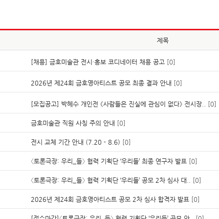
제목
[채용] 금호미술관 전시·홍보 코디네이터 채용 공고
[0]
2026년 제24회 금호영아티스트 공모 최종 결과 안내
[0]
[모집공고] 박혜수 개인전 《사람들은 진실에 관심이 없다》 전시장..
[0]
금호미술관 직원 사칭 주의 안내
[0]
전시 교체 기간 안내 (7.20 - 8.6)
[0]
〈토론극장: 우리_들〉 협력 기획단 ‘우리들’ 최종 연구자 발표
[0]
〈토론극장: 우리_들〉 협력 기획단 ‘우리들’ 공모 2차 심사 대..
[0]
​2026년 제24회 금호영아티스트 공모 2차 심사 합격자 발표
[0]
[접수마감]〈토론극장: 우리_들〉 협력 기획단 ‘우리들’ 공모 안..
[0]