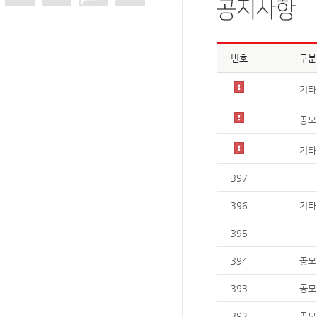
번호
구분
기타
공모
기타
397
396
기타
395
394
공모
393
공모
392
공모