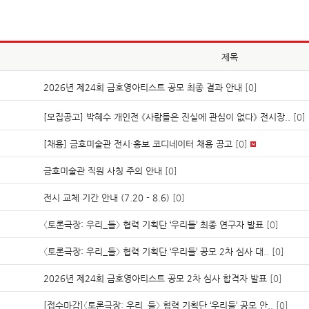
제목
2026년 제24회 금호영아티스트 공모 최종 결과 안내
[0]
[모집공고] 박혜수 개인전 《사람들은 진실에 관심이 없다》 전시장..
[0]
[채용] 금호미술관 전시·홍보 코디네이터 채용 공고
[0]
금호미술관 직원 사칭 주의 안내
[0]
전시 교체 기간 안내 (7.20 - 8.6)
[0]
〈토론극장: 우리_들〉 협력 기획단 ‘우리들’ 최종 연구자 발표
[0]
〈토론극장: 우리_들〉 협력 기획단 ‘우리들’ 공모 2차 심사 대..
[0]
​2026년 제24회 금호영아티스트 공모 2차 심사 합격자 발표
[0]
[접수마감]〈토론극장: 우리_들〉 협력 기획단 ‘우리들’ 공모 안..
[0]