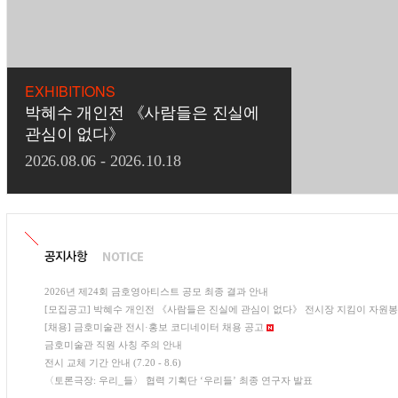
2026년 제24회 금호영아티스트 공모 최종 결과 안내
[모집공고] 박혜수 개인전 《사람들은 진실에 관심이 없다》 전시장 지킴이 자원봉
사자 모집
[채용] 금호미술관 전시·홍보 코디네이터 채용 공고
금호미술관 직원 사칭 주의 안내
전시 교체 기간 안내 (7.20 - 8.6)
〈토론극장: 우리_들〉 협력 기획단 ‘우리들’ 최종 연구자 발표