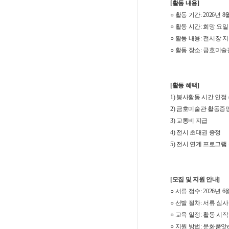
[활동 내용]
○
​
활동 기간:
2026년 8
○
​
활동 시간: 희망 요일
○
​
활동 내용: 전시장 지
○
​
활동 장소: 금호미술관
[활동 혜택]
1) 봉사활동 시간 인정
2) 금호미술관 활동증
3) 교통비 지급
4) 전시 초대권 증정
5) 전시 연계 프로그램
[모집 및 지원 안내]
○
​
서류 접수:
2026년 6
○
​
선발 절차:
서류 심사
○
​
교육 일정: 활동 시작
○
​
지원 방법: 문화품앗