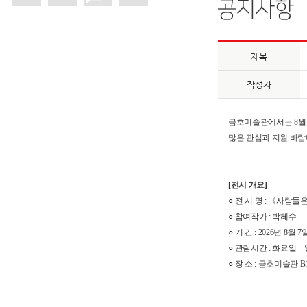
제목
작성자
금호미술관에서는 8월
많은 관심과 지원 바랍
[전시 개요]
○
전 시 명 :
《사람들은
○
​
참여작가 : 박혜수
○
​
기 간 : 2026년 8월 7
○
​
관람시간 : 화요일 – 일요
○
​
장 소 : 금호미술관 B1