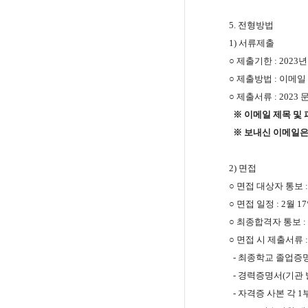
5.
전형방법
1)
서류제출
○
제출기한
: 2023
○
제출방법
:
이메일
○
제출서류
: 2023
※
이메일 제목 및
※
​ 보내신 이메일
2)
면접
○
면접 대상자 통보
○
면접 일정
: 2
월
17
○
최종합격자 통보
:
○
면접 시 제출서류
:
-
최종학교 졸업증
-
경력증명서
(
기관 
-
자격증 사본 각
1