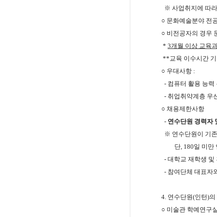
※
사업취지에 따라
○
​ 문화예술분야 전
○
​ 비전공자의 경우
*
3
개월 이상 교육
**
교육 이수시간 
○
우대사항
:
- 컴퓨터 활용 능력
-
취업취약계층 우
○
채용제한사항
-
연수단원 경력자 
※
연수단원이 기존
단
, 180
일 미만
-
대학교 재학생 및
-
참여단체 대표자
4.
연수단원
(
인턴
)
의
○
​
미술관 학예연구