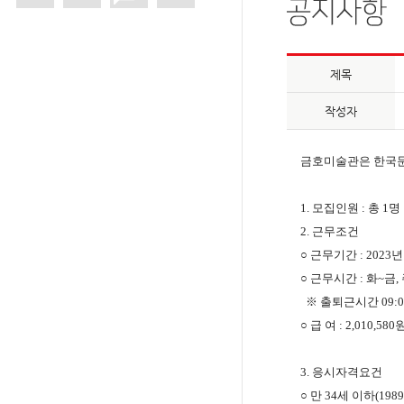
제목
작성자
금호미술관은 한국
1.
모집인원
:
총
1
명
2.
근무조건
○
근무기간
: 2023
○
근무시간
:
화
~
금
,
※
출퇴근시간
09:0
○
급 여
: 2,010,580
3.
응시자격요건
○
​
만
34
세 이하
(1989