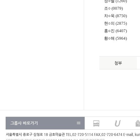
정○별 (1260)
조○ (0079)
차○욱 (8750)
현○의 (2875)
홍○진 (6407)
황○해 (5964)
첨부
그룹사 바로가기