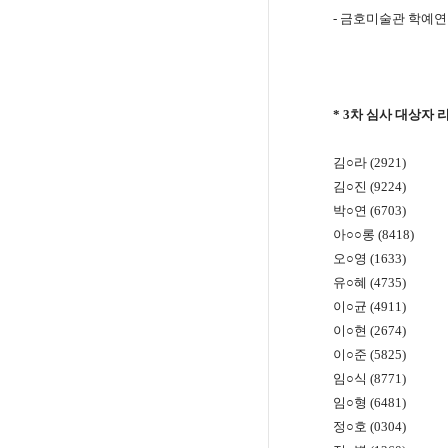
-
금호미술관 학예
* 3
차 심사 대상자 리
김○라 (2921)
김○진 (9224)
박○연 (6703)
아○○롱 (
8418
​)
오○영 (1633)
유○혜 (4735)
이○균 (4911)
이○현 (2674)
이○준 (5825)
임○식 (8771)
임○형 (6481)
정○호 (0304)