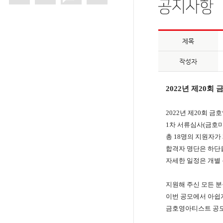
제목
작성자
2022
년
제
20
회
2022
년 제
20
회 금
1
차 서류심사
(
금호
총
18
명의 지원자가
합격자 명단은 하단
자세한 일정은 개별
지원해 주신 모든 
이번 공모에서 아쉽
금호영아티스트 공모