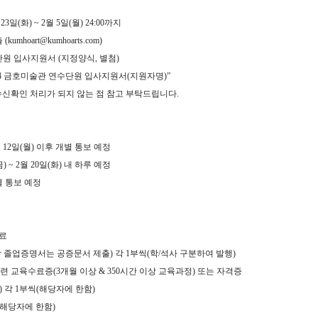
 23일(화) ~
2
월
5
일
(
월
) 24:00
까지
출
(kumhoart@kumhoarts.com)
단원 입사지원서
(
지정양식
,
별첨
)
24 금호미술관
연수단원 입사지원서
(지원자명
)”
수신확인 처리가 되지 않는 점 참고 부탁드립니다
.
월
12
일
(
월
)
이후 개별 통보 예정
금
) ~ 2
월
20
일
(
화
)
내 하루 예정
 통보 예정
료
 졸업증명서는 공증문서 제출
)
각
1
부씩
(
학
/
석사 구분하여 발행
)
련 교육수료증
(3
개월 이상
& 350
시간 이상 교육과정
)
또는 자격증
)
각
1
부씩
(
해당자에 한함
)
해당자에 한함
)