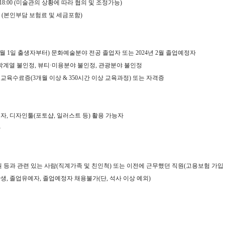
18:00 (
미술관의 상황에 따라 협의 및 조정가능
)
 (
본인부담 보험료 및 세금포함
)
월
1
일 출생자부터
)
문화예술분야 전공 졸업자 또는
2024
년
2
월 졸업예정자
학계열 불인정
,
뷰티
·
미용분야 불인정
,
관광분야 불인정
 교육수료증
(3
개월 이상
& 350
시간 이상 교육과정
)
또는 자격증
수자
,
디자인툴
(
포토샵
,
일러스트 등
)
활용 가능자
자
원 등과 관련 있는 사람
(
직계가족 및 친인척
)
또는 이전에 근무했던 직원
(
고용보험 가입
학생
,
졸업유예자
,
졸업예정자 채용불가
(
단
,
석사 이상 예외
)