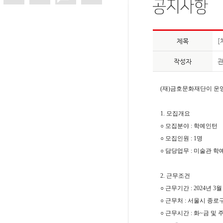
제목
[
작성자
(
재
)
금호문화재단이 운
1.
모집개요
○
모집분야
:
학예인턴
○
모집인원
: 1
명
○
담당업무
:
미술관 학
2.
근무조건
○
근무기간
: 2024
년
3
○
근무처
:
서울시 종로
○
근무시간
:
화
~
금 및 