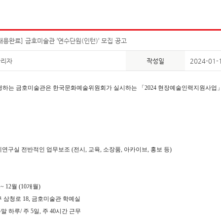
채용완료] 금호미술관 ’연수단원(인턴)’ 모집 공고
관리자
작성일
2024-01-
영하는 금호미술관은 한국문화예술위원회가 실시하는
「
2024
현장예술인력지원사업
예연구실 전반적인 업무보조
(
전시
,
교육
,
소장품
,
아카이브
,
홍보 등
)
월
~ 12
월
(10
개월
)
구 삼청로
18,
금호미술관 학예실
주말 하루
/
주
5
일
,
주
40
시간 근무