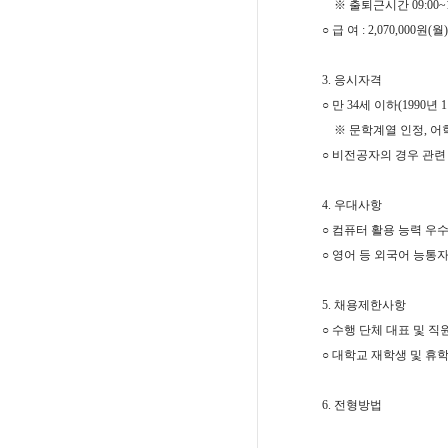
※
출퇴근시간
09:00~
○
급 여
: 2,070,000
원
(
월
)
3.
응시자격
○​
만
34
세 이하
(1990
년
1
※
문학계열 인정
,
어
○​​
비전공자의 경우 관련
4.
우대사항
○ ​
컴퓨터 활용 능력 우
○​
영어 등 외국어 능통
5.
채용제한사항
○
수행 단체 대표 및 직
○
대학교 재학생 및 휴
6.
전형방법