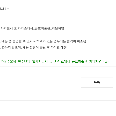
의서
1
부
원_입사지원서 및 자기소개서_금호미술관_지원자명
 내용 중 증명할 수 없거나 허위가 있을 경우에는 합격이 취소됨
 반환하지 않으며
,
채용 전형이 끝난 후 파기할 예정
양식)_2024_연수단원_입사지원서_및_자기소개서_금호미술관_지원자명.hwp
목록