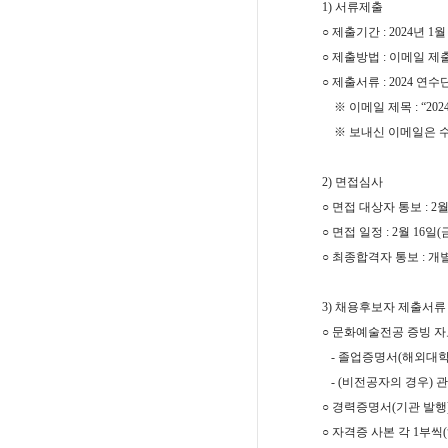
1)
서류제출
○
제출기간
: 2024
년 1월
○
제출방법
:
이메일 제
○
제출서류
: 2024
연수
※
이메일 제목 :
“20
※​
보내신 이메일은 
2)
면접심사
○
면접 대상자 통보
: 2
○
면접 일정
: 2
월
16
일
(
○
최종합격자 통보
:
개별
3)
채용후보자 제출서류
○
문화예술전공 증빙 자
-
졸업증명서
(
해외대학
- (
비전공자의 경우
)
관
○
경력증명서
(
기관 발행
○
자격증 사본 각
1
부씩
(