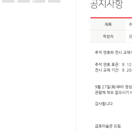
제목
추
작성자
추석 연휴와 전시 교체
추석 연휴 휴관: 9. 12(
전시 교체 기간: 9. 20(
9월 27일(화)부터 정
관람에 착오 없으시기 
감사합니다.
금호미술관 드림.​